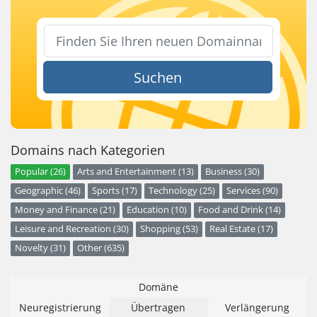
Suchen
Domains nach Kategorien
Popular (26)
Arts and Entertainment (13)
Business (30)
Geographic (46)
Sports (17)
Technology (25)
Services (90)
Money and Finance (21)
Education (10)
Food and Drink (14)
Leisure and Recreation (30)
Shopping (53)
Real Estate (17)
Novelty (31)
Other (635)
Domäne
Neuregistrierung
Übertragen
Verlängerung